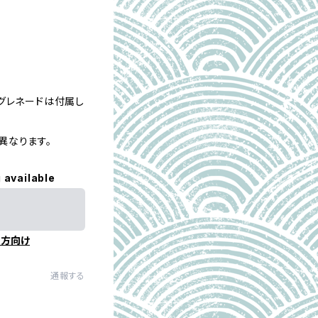
グレネードは付属し
異なります。
 available
の方向け
通報する