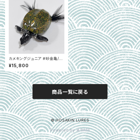
カメキングジュニア #砂金亀/G
B
¥15,800
商品一覧に戻る
© HOSAKIN LURES
Powered by